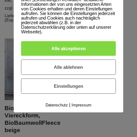
inkl. MwSt.
inkl. MwSt.
Informationen der von uns eingesetzten Arten
von Cookies erhalten und deren Einstellungen
zzgl.
Versandkosten
zzgl.
Versandkosten
aufrufen. Sie können die Einstellungen jederzeit
Lieferzeit:
5-10 Werktage
Lieferzeit:
5-10 Werktage
aufrufen und Cookies auch nachträglich
(Express möglich)
(Express möglich)
jederzeit abwählen (z.B. in der
Datenschutzerklärung oder unten auf unserer
Webseite).
Alle akzeptieren
Alle ablehnen
Einstellungen
|
Datenschutz
Impressum
Bio Poncho in
Viereckform,
BioBaumwollFleece
beige