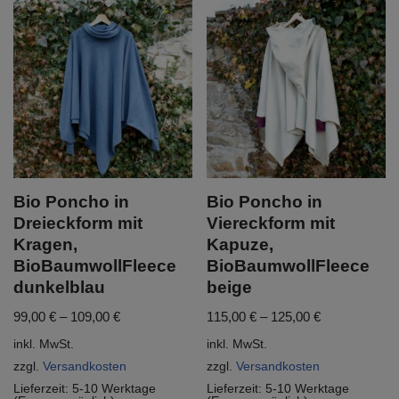
Bio Poncho in
Bio Poncho in
Dreieckform mit
Viereckform mit
Kragen,
Kapuze,
BioBaumwollFleece
BioBaumwollFleece
dunkelblau
beige
99,00
€
–
109,00
€
115,00
€
–
125,00
€
inkl. MwSt.
inkl. MwSt.
zzgl.
Versandkosten
zzgl.
Versandkosten
Lieferzeit:
5-10 Werktage
Lieferzeit:
5-10 Werktage