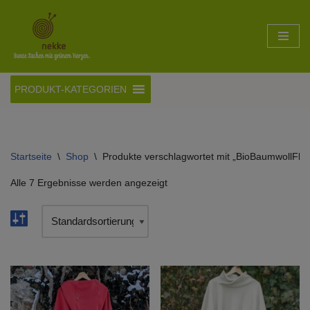
Zum
Inhalt
springen
PRODUKT-KATEGORIEN
Startseite
\
Shop
\
Produkte verschlagwortet mit „BioBaumwollFle
Alle 7 Ergebnisse werden angezeigt