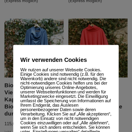
(Express möglich)
(Express möglich)
Wir verwenden Cookies
Wir nutzen auf unserer Webseite Cookies.
Einige Cookies sind notwendig (z.B. für den
Warenkorb) andere sind nicht notwendig. Die
nicht-notwendigen Cookies helfen uns bei der
Bio Poncho in
Bio Poncho in
Optimierung unseres Online-Angebotes,
unserer Webseitenfunktionen und werden für
Viereckform mit
Viereckform mit
Marketingzwecke eingesetzt. Die Einwilligung
Kapuze,
Kragen,
umfasst die Speicherung von Informationen auf
Ihrem Endgerät, das Auslesen
BioBaumwollFleece
BioBaumwollFleece
personenbezogener Daten sowie deren
dunkelblau
rot
Verarbeitung. Klicken Sie auf „Alle akzeptieren“,
um in den Einsatz von nicht notwendigen
Cookies einzuwilligen oder auf „Alle ablehnen“,
115,00
€
–
125,00
€
99,00
€
–
109,00
€
wenn Sie sich anders entscheiden. Sie können
unter „Einstellungen verwalten“ detaillierte