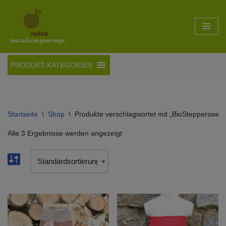
Zum
Inhalt
springen
PRODUKT-KATEGORIEN
Startseite
\
Shop
\
Produkte verschlagwortet mit „BioSteppersweat
Alle 3 Ergebnisse werden angezeigt