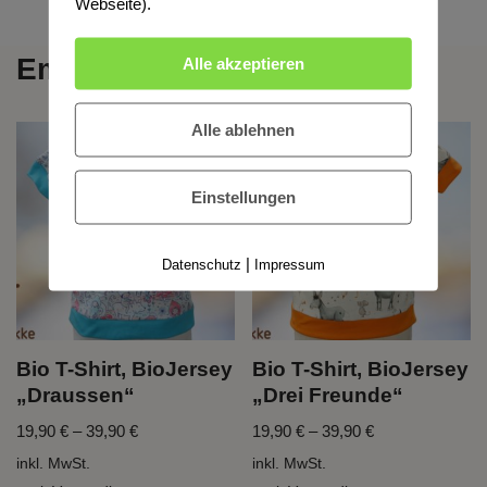
Webseite).
Empfehlungen
Alle akzeptieren
Alle ablehnen
Einstellungen
|
Datenschutz
Impressum
Bio T-Shirt, BioJersey
Bio T-Shirt, BioJersey
„Draussen“
„Drei Freunde“
19,90
€
–
39,90
€
19,90
€
–
39,90
€
inkl. MwSt.
inkl. MwSt.