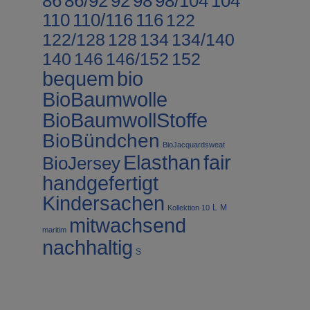
86
86/92
92
98
98/104
104
110
110/116
116
122
122/128
128
134
134/140
140
146
146/152
152
bequem
bio
BioBaumwolle
BioBaumwollStoffe
BioBündchen
BioJacquardsweat
fair
Elasthan
BioJersey
handgefertigt
Kindersachen
L
M
Kollektion 10
mitwachsend
maritim
nachhaltig
S