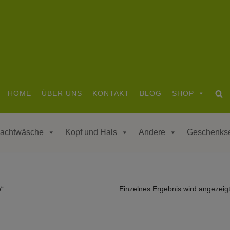
HOME
ÜBER UNS
KONTAKT
BLOG
SHOP
achtwäsche
Kopf und Hals
Andere
Geschenks
e“
Einzelnes Ergebnis wird angezeig