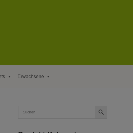
ets
Erwachsene
t