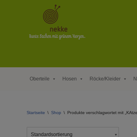
Zum
Inhalt
springen
Oberteile
Hosen
Röcke/Kleider
N
Startseite
\
Shop
\
Produkte verschlagwortet mit „KAtz