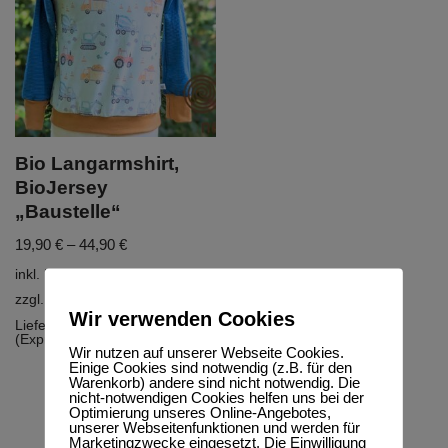
Bio Langarmshirt,
BioJersey
„Baustelle“
19,90
€
–
44,90
€
inkl. MwSt.
zzgl.
Versandkosten
Wir verwenden Cookies
Lieferzeit:
5-10 Werktage
(Express möglich)
Wir nutzen auf unserer Webseite Cookies.
Einige Cookies sind notwendig (z.B. für den
Warenkorb) andere sind nicht notwendig. Die
nicht-notwendigen Cookies helfen uns bei der
Optimierung unseres Online-Angebotes,
unserer Webseitenfunktionen und werden für
Marketingzwecke eingesetzt. Die Einwilligung