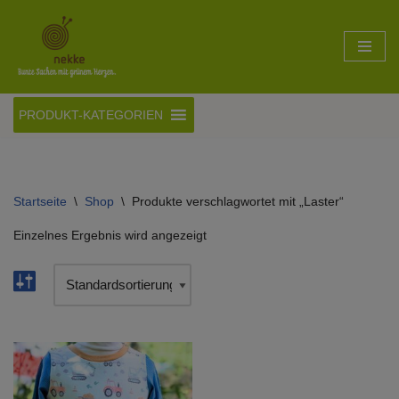
Zum
Inhalt
springen
PRODUKT-KATEGORIEN
Startseite
\
Shop
\
Produkte verschlagwortet mit „Laster“
Einzelnes Ergebnis wird angezeigt