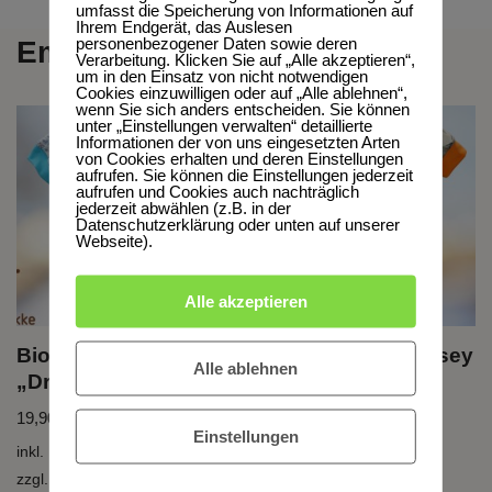
umfasst die Speicherung von Informationen auf
Ihrem Endgerät, das Auslesen
personenbezogener Daten sowie deren
Empfehlungen
Verarbeitung. Klicken Sie auf „Alle akzeptieren“,
um in den Einsatz von nicht notwendigen
Cookies einzuwilligen oder auf „Alle ablehnen“,
wenn Sie sich anders entscheiden. Sie können
unter „Einstellungen verwalten“ detaillierte
Informationen der von uns eingesetzten Arten
von Cookies erhalten und deren Einstellungen
aufrufen. Sie können die Einstellungen jederzeit
aufrufen und Cookies auch nachträglich
jederzeit abwählen (z.B. in der
Datenschutzerklärung oder unten auf unserer
Webseite).
Alle akzeptieren
Bio T-Shirt, BioJersey
Bio T-Shirt, BioJersey
Alle ablehnen
„Draussen“
„Drei Freunde“
19,90
€
–
39,90
€
19,90
€
–
39,90
€
Einstellungen
inkl. MwSt.
inkl. MwSt.
zzgl.
Versandkosten
zzgl.
Versandkosten