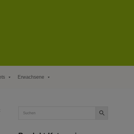
ets
Erwachsene
t