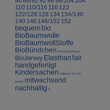
86
86/92
92
98
98/104
104
110
110/116
116
122
122/128
128
134
134/140
140
146
146/152
152
bequem
bio
BioBaumwolle
BioBaumwollStoffe
BioBündchen
BioJacquardsweat
fair
Elasthan
BioJersey
handgefertigt
Kindersachen
L
M
Kollektion 10
mitwachsend
maritim
nachhaltig
S