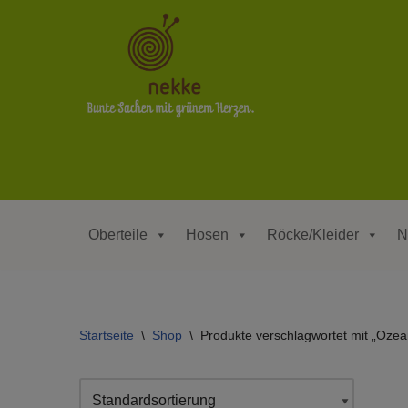
Zum
Inhalt
springen
Oberteile
Hosen
Röcke/Kleider
N
Startseite
\
Shop
\
Produkte verschlagwortet mit „Ozea