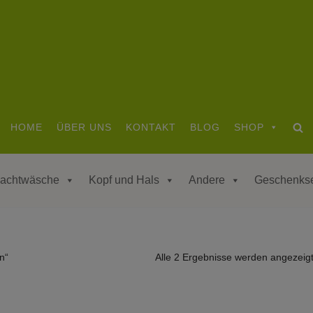
HOME
ÜBER UNS
KONTAKT
BLOG
SHOP
achtwäsche
Kopf und Hals
Andere
Geschenks
n“
Alle 2 Ergebnisse werden angezeig