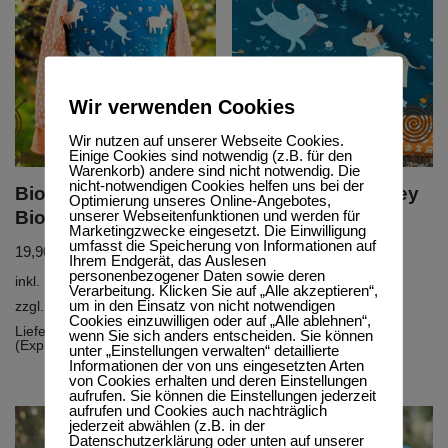
Wir verwenden Cookies
Wir nutzen auf unserer Webseite Cookies.
Einige Cookies sind notwendig (z.B. für den
Warenkorb) andere sind nicht notwendig. Die
nicht-notwendigen Cookies helfen uns bei der
Bio Langarmshirt,
Bio Loop, BioJersey
Optimierung unseres Online-Angebotes,
unserer Webseitenfunktionen und werden für
BioJersey „Donkeys“
„Donkeys“
Marketingzwecke eingesetzt. Die Einwilligung
umfasst die Speicherung von Informationen auf
19,90
€
–
44,90
€
14,90
€
–
24,90
€
Ihrem Endgerät, das Auslesen
personenbezogener Daten sowie deren
inkl. MwSt.
inkl. MwSt.
Verarbeitung. Klicken Sie auf „Alle akzeptieren“,
um in den Einsatz von nicht notwendigen
zzgl.
Versandkosten
zzgl.
Versandkosten
Cookies einzuwilligen oder auf „Alle ablehnen“,
Lieferzeit:
5-10 Werktage
Lieferzeit:
5-10 Werktage
wenn Sie sich anders entscheiden. Sie können
(Express möglich)
(Express möglich)
unter „Einstellungen verwalten“ detaillierte
Informationen der von uns eingesetzten Arten
von Cookies erhalten und deren Einstellungen
aufrufen. Sie können die Einstellungen jederzeit
aufrufen und Cookies auch nachträglich
jederzeit abwählen (z.B. in der
Datenschutzerklärung oder unten auf unserer