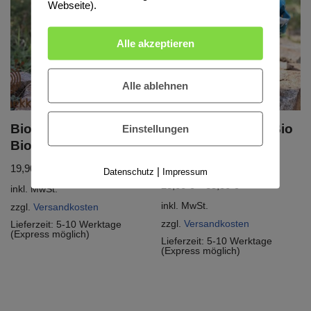
Webseite).
Alle akzeptieren
Alle ablehnen
Bio Mitwachshose,
Set Bio Beanie & Bio
Einstellungen
BioJersey „Donkeys“
Loop, BioJersey
„Donkeys“
19,90
€
–
44,90
€
|
Datenschutz
Impressum
25,00
€
–
35,00
€
inkl. MwSt.
inkl. MwSt.
zzgl.
Versandkosten
zzgl.
Versandkosten
Lieferzeit:
5-10 Werktage
(Express möglich)
Lieferzeit:
5-10 Werktage
(Express möglich)