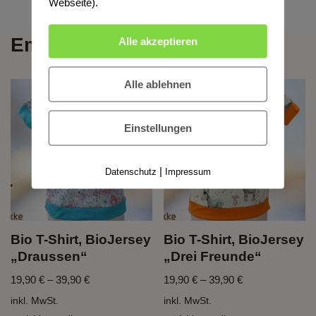
Webseite).
Empfehlungen
Alle akzeptieren
Alle ablehnen
Einstellungen
|
Datenschutz
Impressum
Bio T-Shirt, BioJersey
Bio T-Shirt, BioJersey
„Draussen“
„Drei Freunde“
19,90
€
–
39,90
€
19,90
€
–
39,90
€
inkl. MwSt.
inkl. MwSt.