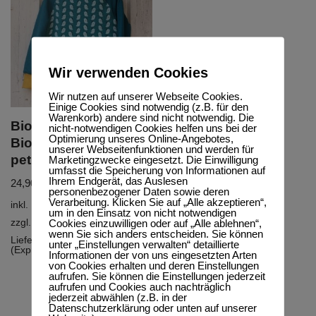
Wir verwenden Cookies
Wir nutzen auf unserer Webseite Cookies.
Einige Cookies sind notwendig (z.B. für den
Warenkorb) andere sind nicht notwendig. Die
Bio Sweatshirt,
nicht-notwendigen Cookies helfen uns bei der
Optimierung unseres Online-Angebotes,
BioSweat „Birdies“
unserer Webseitenfunktionen und werden für
petrol
Marketingzwecke eingesetzt. Die Einwilligung
umfasst die Speicherung von Informationen auf
Ihrem Endgerät, das Auslesen
24,90
€
–
44,90
€
personenbezogener Daten sowie deren
Verarbeitung. Klicken Sie auf „Alle akzeptieren“,
inkl. MwSt.
um in den Einsatz von nicht notwendigen
Cookies einzuwilligen oder auf „Alle ablehnen“,
zzgl.
Versandkosten
wenn Sie sich anders entscheiden. Sie können
Lieferzeit:
5-10 Werktage
unter „Einstellungen verwalten“ detaillierte
(Express möglich)
Informationen der von uns eingesetzten Arten
von Cookies erhalten und deren Einstellungen
aufrufen. Sie können die Einstellungen jederzeit
aufrufen und Cookies auch nachträglich
jederzeit abwählen (z.B. in der
Datenschutzerklärung oder unten auf unserer