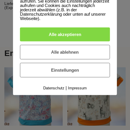
aufrufen. Sie können die Einstellungen jederzeit
Lieferzeit:
5-10 Werktage
aufrufen und Cookies auch nachträglich
(Express möglich)
jederzeit abwählen (z.B. in der
Datenschutzerklärung oder unten auf unserer
Webseite).
Alle akzeptieren
Empfehlungen
Alle ablehnen
Einstellungen
|
Datenschutz
Impressum