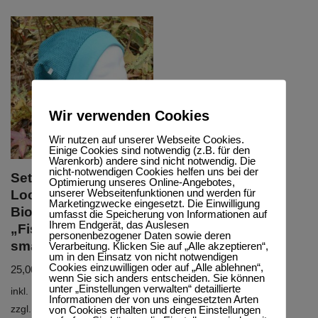
Wir verwenden Cookies
Wir nutzen auf unserer Webseite Cookies.
Einige Cookies sind notwendig (z.B. für den
Warenkorb) andere sind nicht notwendig. Die
nicht-notwendigen Cookies helfen uns bei der
Set Bio Beanie & Bio
Optimierung unseres Online-Angebotes,
unserer Webseitenfunktionen und werden für
Loop,
Marketingzwecke eingesetzt. Die Einwilligung
BioJacquardsweat
umfasst die Speicherung von Informationen auf
Ihrem Endgerät, das Auslesen
„Fischgräte
personenbezogener Daten sowie deren
smaragd“
Verarbeitung. Klicken Sie auf „Alle akzeptieren“,
um in den Einsatz von nicht notwendigen
Cookies einzuwilligen oder auf „Alle ablehnen“,
25,00
€
–
35,00
€
wenn Sie sich anders entscheiden. Sie können
unter „Einstellungen verwalten“ detaillierte
inkl. MwSt.
Informationen der von uns eingesetzten Arten
von Cookies erhalten und deren Einstellungen
zzgl.
Versandkosten