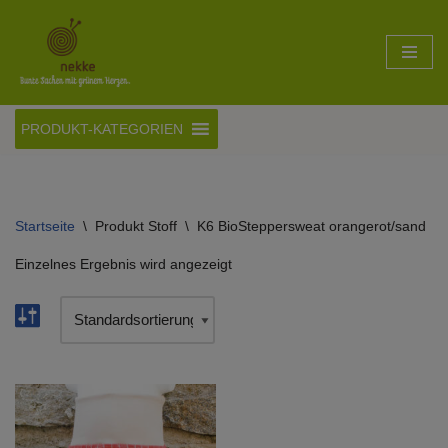
Zum
Inhalt
springen
PRODUKT-KATEGORIEN
Startseite
\
Produkt Stoff
\
K6 BioSteppersweat orangerot/sand
Einzelnes Ergebnis wird angezeigt