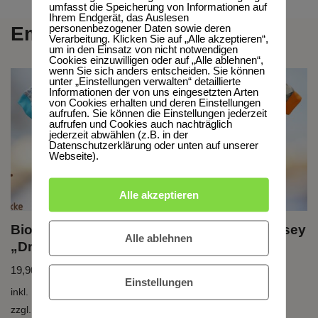
umfasst die Speicherung von Informationen auf
Ihrem Endgerät, das Auslesen
personenbezogener Daten sowie deren
Empfehlungen
Verarbeitung. Klicken Sie auf „Alle akzeptieren“,
um in den Einsatz von nicht notwendigen
Cookies einzuwilligen oder auf „Alle ablehnen“,
wenn Sie sich anders entscheiden. Sie können
unter „Einstellungen verwalten“ detaillierte
Informationen der von uns eingesetzten Arten
von Cookies erhalten und deren Einstellungen
aufrufen. Sie können die Einstellungen jederzeit
aufrufen und Cookies auch nachträglich
jederzeit abwählen (z.B. in der
Datenschutzerklärung oder unten auf unserer
Webseite).
Alle akzeptieren
Bio T-Shirt, BioJersey
Bio T-Shirt, BioJersey
Alle ablehnen
„Draussen“
„Drei Freunde“
19,90
€
–
39,90
€
19,90
€
–
39,90
€
Einstellungen
inkl. MwSt.
inkl. MwSt.
zzgl.
Versandkosten
zzgl.
Versandkosten