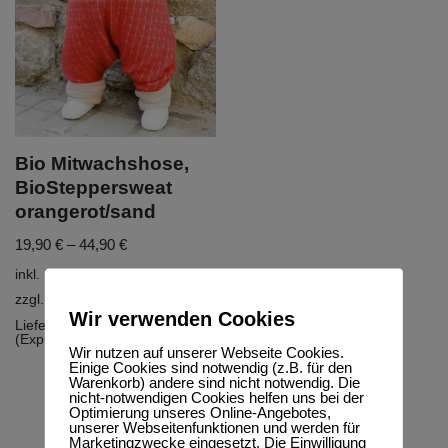
Bio Mitwachshose,
BioSteppersweat
orangerot/sand
19,90
€
–
44,90
€
inkl. MwSt.
zzgl.
Versandkosten
Wir verwenden Cookies
Lieferzeit:
5-10 Werktage
(Express möglich)
Wir nutzen auf unserer Webseite Cookies.
Einige Cookies sind notwendig (z.B. für den
Warenkorb) andere sind nicht notwendig. Die
nicht-notwendigen Cookies helfen uns bei der
Optimierung unseres Online-Angebotes,
unserer Webseitenfunktionen und werden für
Marketingzwecke eingesetzt. Die Einwilligung