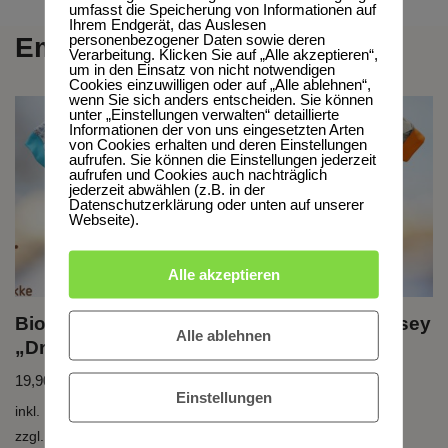
umfasst die Speicherung von Informationen auf
Ihrem Endgerät, das Auslesen
personenbezogener Daten sowie deren
Empfehlungen
Verarbeitung. Klicken Sie auf „Alle akzeptieren“,
um in den Einsatz von nicht notwendigen
Cookies einzuwilligen oder auf „Alle ablehnen“,
wenn Sie sich anders entscheiden. Sie können
unter „Einstellungen verwalten“ detaillierte
Informationen der von uns eingesetzten Arten
von Cookies erhalten und deren Einstellungen
aufrufen. Sie können die Einstellungen jederzeit
aufrufen und Cookies auch nachträglich
jederzeit abwählen (z.B. in der
Datenschutzerklärung oder unten auf unserer
Webseite).
Alle akzeptieren
Bio T-Shirt, BioJersey
Bio T-Shirt, BioJersey
Alle ablehnen
„Draussen“
„Drei Freunde“
19,90
€
–
39,90
€
19,90
€
–
39,90
€
Einstellungen
inkl. MwSt.
inkl. MwSt.
zzgl.
Versandkosten
zzgl.
Versandkosten