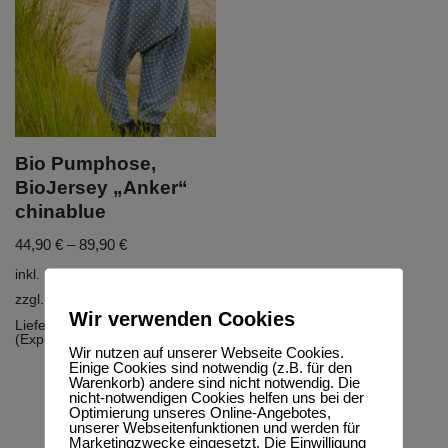
Bio Pumphose,
BioJersey „Anker“
chinablue
44,90
€
–
89,90
€
inkl. MwSt.
zzgl.
Versandkosten
Wir verwenden Cookies
Lieferzeit:
5-10 Werktage
(Express möglich)
Wir nutzen auf unserer Webseite Cookies.
Einige Cookies sind notwendig (z.B. für den
Warenkorb) andere sind nicht notwendig. Die
nicht-notwendigen Cookies helfen uns bei der
Optimierung unseres Online-Angebotes,
unserer Webseitenfunktionen und werden für
Marketingzwecke eingesetzt. Die Einwilligung