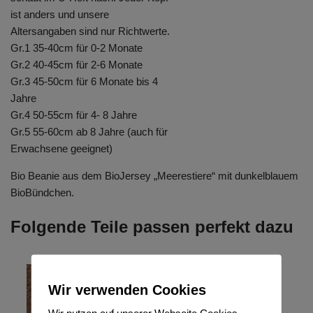
ist anders und unsere
Altersangaben sind nur Richtwerte.
Gr.1 35-40cm für 0-2 Monate
Gr.2 40-45cm für 2-6 Monate
Gr.3 45-50cm für 6 Monate bis 4
Jahre
Gr.4 50-55cm für 4- 8 Jahre
Gr.5 55-60cm ab 8 Jahre (auch für
Erwachsene geeignet)
Bio Beanie aus dem BioJersey „Meerestiere“ mit dunkelblauem
BioBündchen.
Folgende Teile passen perfekt dazu
Wir verwenden Cookies