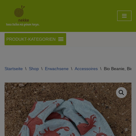
Zum
Inhalt
springen
PRODUKT-KATEGORIEN
Startseite
\
Shop
\
Erwachsene
\
Accessoires
\
Bio Beanie, BioJ