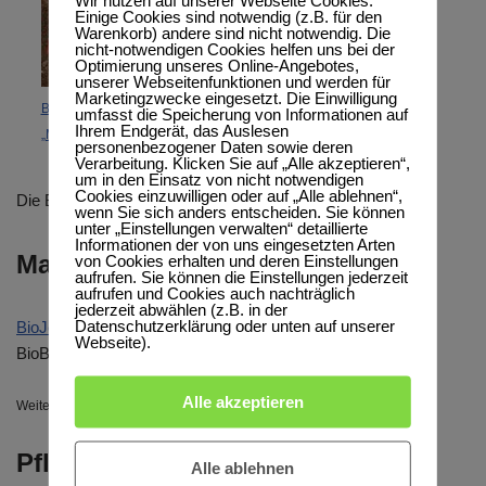
Wir nutzen auf unserer Webseite Cookies.
Einige Cookies sind notwendig (z.B. für den
Warenkorb) andere sind nicht notwendig. Die
nicht-notwendigen Cookies helfen uns bei der
Optimierung unseres Online-Angebotes,
unserer Webseitenfunktionen und werden für
Marketingzwecke eingesetzt. Die Einwilligung
Bio Loop, BioJersey
umfasst die Speicherung von Informationen auf
Bio Beanie, BioJersey
Ihrem Endgerät, das Auslesen
„Meerestiere“
„Meerestiere“
personenbezogener Daten sowie deren
Verarbeitung. Klicken Sie auf „Alle akzeptieren“,
um in den Einsatz von nicht notwendigen
Cookies einzuwilligen oder auf „Alle ablehnen“,
Die Bio Beanie auf dem Bild hat die Größe 4.
wenn Sie sich anders entscheiden. Sie können
unter „Einstellungen verwalten“ detaillierte
Informationen der von uns eingesetzten Arten
Materialangaben
von Cookies erhalten und deren Einstellungen
aufrufen. Sie können die Einstellungen jederzeit
aufrufen und Cookies auch nachträglich
jederzeit abwählen (z.B. in der
Datenschutzerklärung oder unten auf unserer
BioJersey
: 95%
BioBaumwolle
(kbA), 5%
Elasthan
Webseite).
BioBündchen: 95%
BioBaumwolle
(kbA), 5%
Elasthan
Alle akzeptieren
Weitere Informationen zu den verwendeten Materialien findest Du
hier
.
Pflegehinweise
Alle ablehnen