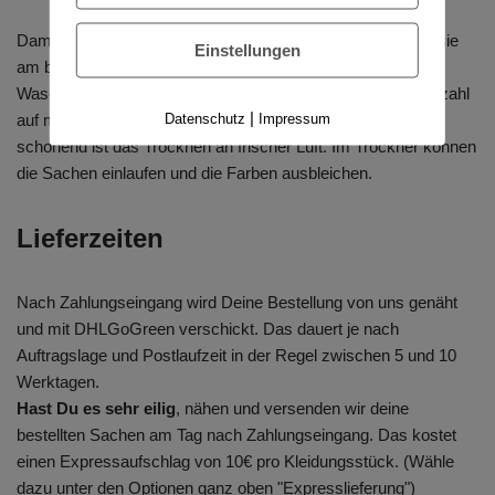
Damit Eure Lieblingsteile lange schön bleiben, wäschst du sie
Einstellungen
am besten auf links gedreht bei 30 oder 40 Grad in der
Waschmaschine. Ausserdem empfehlen wir, die Schleuderzahl
|
Datenschutz
Impressum
auf maximal 1200 Umdrehungen einzustellen. Besonders
schonend ist das Trocknen an frischer Luft. Im Trockner können
die Sachen einlaufen und die Farben ausbleichen.
Lieferzeiten
Nach Zahlungseingang wird Deine Bestellung von uns genäht
und mit DHLGoGreen verschickt. Das dauert je nach
Auftragslage und Postlaufzeit in der Regel zwischen 5 und 10
Werktagen.
Hast Du es sehr eilig
, nähen und versenden wir deine
bestellten Sachen am Tag nach Zahlungseingang. Das kostet
einen Expressaufschlag von 10€ pro Kleidungsstück. (Wähle
dazu unter den Optionen ganz oben "Expresslieferung")