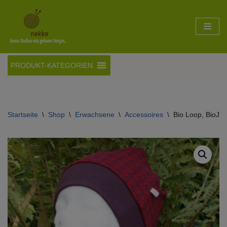
Zum
Inhalt
springen
PRODUKT-KATEGORIEN
Startseite
\
Shop
\
Erwachsene
\
Accessoires
\
Bio Loop, BioJac