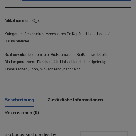
Artikelnummer:
LO_7
Kategorien:
Accessoires
,
Accessoires für Kopf und Hals
,
Loops /
Halsschläuche
Schlagwörter:
bequem
,
bio
,
BioBaumwolle
,
BioBaumwollStoffe
,
BioJacquardsweat
,
Elasthan
,
fair
,
Halsschlauch
,
handgefertigt
,
Kindersachen
,
Loop
,
mitwachsend
,
nachhaltig
Beschreibung
Zusätzliche Informationen
Rezensionen (0)
Bio Loops sind praktische