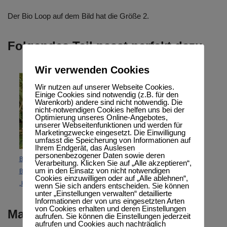
Der Bio Loop auf dem Bild hat die Größe 2.
Folgendes Teil passt perfekt dazu
Wir verwenden Cookies
Wir nutzen auf unserer Webseite Cookies.
Einige Cookies sind notwendig (z.B. für den
Warenkorb) andere sind nicht notwendig. Die
nicht-notwendigen Cookies helfen uns bei der
Optimierung unseres Online-Angebotes,
unserer Webseitenfunktionen und werden für
Marketingzwecke eingesetzt. Die Einwilligung
umfasst die Speicherung von Informationen auf
Ihrem Endgerät, das Auslesen
personenbezogener Daten sowie deren
Bio Beanie,
Verarbeitung. Klicken Sie auf „Alle akzeptieren“,
um in den Einsatz von nicht notwendigen
BioJacquardSweat
Cookies einzuwilligen oder auf „Alle ablehnen“,
„Hahnentritt rot“
wenn Sie sich anders entscheiden. Sie können
unter „Einstellungen verwalten“ detaillierte
Informationen der von uns eingesetzten Arten
von Cookies erhalten und deren Einstellungen
Materialangaben
aufrufen. Sie können die Einstellungen jederzeit
aufrufen und Cookies auch nachträglich