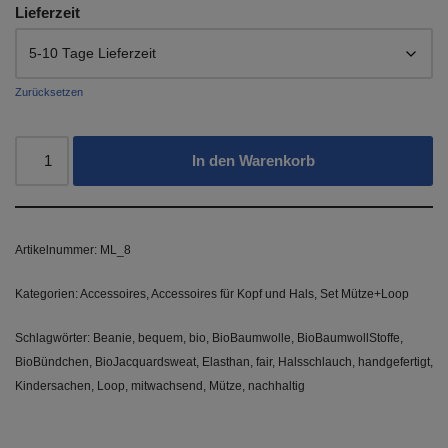
Lieferzeit
Zurücksetzen
In den Warenkorb
Artikelnummer:
ML_8
Kategorien:
Accessoires
,
Accessoires für Kopf und Hals
,
Set Mütze+Loop
Schlagwörter:
Beanie
,
bequem
,
bio
,
BioBaumwolle
,
BioBaumwollStoffe
,
BioBündchen
,
BioJacquardsweat
,
Elasthan
,
fair
,
Halsschlauch
,
handgefertigt
,
Kindersachen
,
Loop
,
mitwachsend
,
Mütze
,
nachhaltig