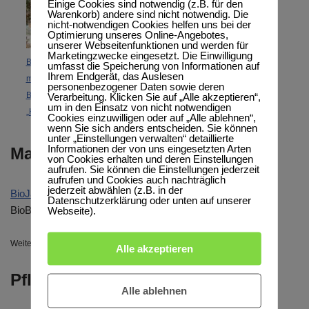
Einige Cookies sind notwendig (z.B. für den
Warenkorb) andere sind nicht notwendig. Die
nicht-notwendigen Cookies helfen uns bei der
Optimierung unseres Online-Angebotes,
unserer Webseitenfunktionen und werden für
Marketingzwecke eingesetzt. Die Einwilligung
Bio Poncho in Viereckform
umfasst die Speicherung von Informationen auf
Ihrem Endgerät, das Auslesen
mit Kapuze ,
personenbezogener Daten sowie deren
Verarbeitung. Klicken Sie auf „Alle akzeptieren“,
BioJacquardsweat
um in den Einsatz von nicht notwendigen
„Hahnentritt“ blau
Cookies einzuwilligen oder auf „Alle ablehnen“,
wenn Sie sich anders entscheiden. Sie können
unter „Einstellungen verwalten“ detaillierte
Informationen der von uns eingesetzten Arten
Materialangaben
von Cookies erhalten und deren Einstellungen
aufrufen. Sie können die Einstellungen jederzeit
aufrufen und Cookies auch nachträglich
jederzeit abwählen (z.B. in der
BioJacquardsweat
: 95%
BioBaumwolle
(kbA), 5%
Elasthan
Datenschutzerklärung oder unten auf unserer
BioBündchen: 95%
BioBaumwolle
(kbA), 5%
Elasthan
Webseite).
Weitere Informationen zu den verwendeten Materialien findest Du
hier
.
Alle akzeptieren
Pflegehinweise
Alle ablehnen