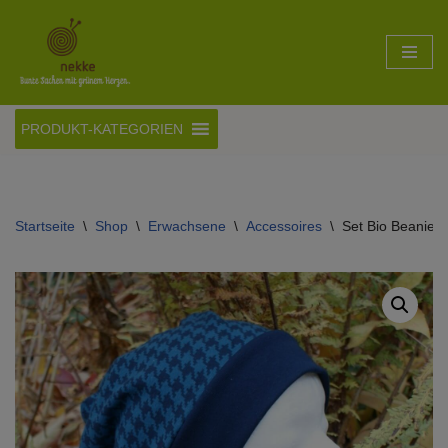
Zum
Inhalt
springen
PRODUKT-KATEGORIEN
Startseite
\
Shop
\
Erwachsene
\
Accessoires
\
Set Bio Beanie &