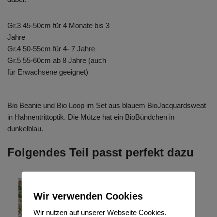
Gr.3 45-50cm für 4 Monate bis 3
Jahre
Gr.4 50-55cm für 4- 7 Jahre
Gr.5 55-60cm ab 8 Jahre (auch
für Erwachsene geeignet)
Bio Beanie und Bio Loop im Set aus blauem BioJacquardsweat
in Hahnentrittoptik. Die Mütze hat ein BioBündchen in
dunkelblau.
Folgendes Teil passt perfekt dazu
Wir verwenden Cookies
Wir nutzen auf unserer Webseite Cookies.