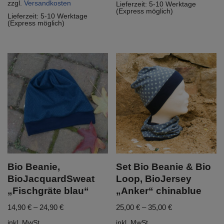
zzgl.
Versandkosten
Lieferzeit:
5-10 Werktage
(Express möglich)
Lieferzeit:
5-10 Werktage
(Express möglich)
Bio Beanie,
Set Bio Beanie & Bio
BioJacquardSweat
Loop, BioJersey
„Fischgräte blau“
„Anker“ chinablue
14,90
€
–
24,90
€
25,00
€
–
35,00
€
inkl. MwSt.
inkl. MwSt.