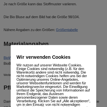
Je nach Größe kann das Stoffmuster variieren.
Die Bio Bluse auf dem Bild hat die Größe 98/104.
Nähere Angaben zu den Größen:
Größentabelle
Materialangaben
Wir verwenden Cookies
BioWebstoff
: 100%
BioBaumwolle
(kbA)
BioBündchen: 95%
BioBaumwolle
(kbA), 5%
Elasthan
Wir nutzen auf unserer Webseite Cookies.
Einige Cookies sind notwendig (z.B. für den
Warenkorb) andere sind nicht notwendig. Die
Weitere Informationen zu den verwendeten Materialien findest Du
hier
.
nicht-notwendigen Cookies helfen uns bei der
Optimierung unseres Online-Angebotes,
unserer Webseitenfunktionen und werden für
Pflegehinweise
Marketingzwecke eingesetzt. Die Einwilligung
umfasst die Speicherung von Informationen auf
Ihrem Endgerät, das Auslesen
personenbezogener Daten sowie deren
Verarbeitung. Klicken Sie auf „Alle akzeptieren“,
Damit Eure Lieblingsteile lange schön bleiben, wäschst du sie
um in den Einsatz von nicht notwendigen