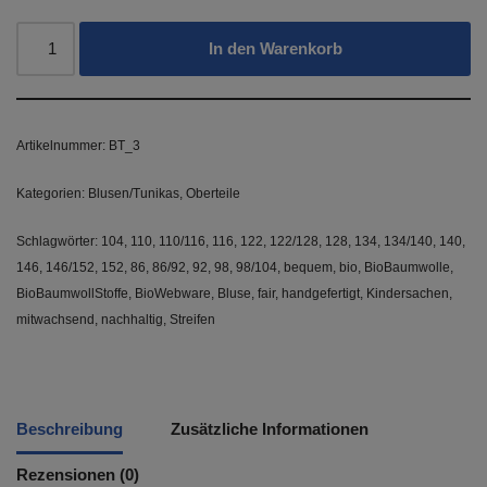
In den Warenkorb
Artikelnummer:
BT_3
Kategorien:
Blusen/Tunikas
,
Oberteile
Schlagwörter:
104
,
110
,
110/116
,
116
,
122
,
122/128
,
128
,
134
,
134/140
,
140
,
146
,
146/152
,
152
,
86
,
86/92
,
92
,
98
,
98/104
,
bequem
,
bio
,
BioBaumwolle
,
BioBaumwollStoffe
,
BioWebware
,
Bluse
,
fair
,
handgefertigt
,
Kindersachen
,
mitwachsend
,
nachhaltig
,
Streifen
Beschreibung
Zusätzliche Informationen
Rezensionen (0)