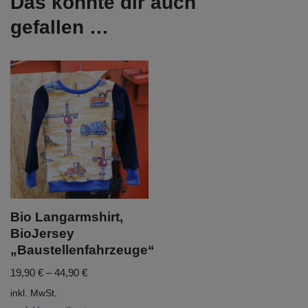
Das könnte dir auch
gefallen …
Bio Langarmshirt,
BioJersey
„Baustellenfahrzeuge“
19,90
€
–
44,90
€
inkl. MwSt.