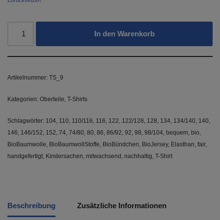
In den Warenkorb
Artikelnummer:
TS_9
Kategorien:
Oberteile
,
T-Shirts
Schlagwörter:
104
,
110
,
110/116
,
116
,
122
,
122/128
,
128
,
134
,
134/140
,
140
,
146
,
146/152
,
152
,
74
,
74/80
,
80
,
86
,
86/92
,
92
,
98
,
98/104
,
bequem
,
bio
,
BioBaumwolle
,
BioBaumwollStoffe
,
BioBündchen
,
BioJersey
,
Elasthan
,
fair
,
handgefertigt
,
Kindersachen
,
mitwachsend
,
nachhaltig
,
T-Shirt
Beschreibung
Zusätzliche Informationen