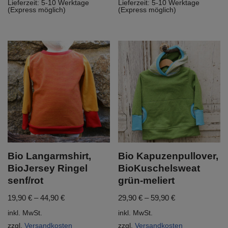
Lieferzeit:
5-10 Werktage
Lieferzeit:
5-10 Werktage
(Express möglich)
(Express möglich)
Bio Langarmshirt,
Bio Kapuzenpullover,
BioJersey Ringel
BioKuschelsweat
senf/rot
grün-meliert
19,90
€
–
44,90
€
29,90
€
–
59,90
€
inkl. MwSt.
inkl. MwSt.
zzgl.
Versandkosten
zzgl.
Versandkosten