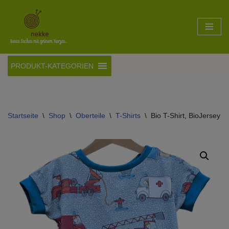
Zum
Inhalt
springen
PRODUKT-KATEGORIEN
Startseite
\
Shop
\
Oberteile
\
T-Shirts
\
Bio T-Shirt, BioJersey 