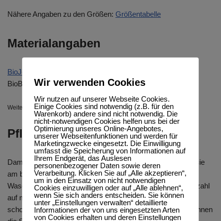
Nähere Angaben zu den Größen:
Größentabelle
Materialangaben
BioJersey
: 95%
BioBaumwolle
(kbA), 5%
Elasthan
Wir verwenden Cookies
BioBündchen: 95%
BioBaumwolle
(kbA), 5%
Elasthan
Wir nutzen auf unserer Webseite Cookies.
Einige Cookies sind notwendig (z.B. für den
Weitere Informationen zu den verwendeten Materialien findest Du
hier
.
Warenkorb) andere sind nicht notwendig. Die
nicht-notwendigen Cookies helfen uns bei der
Optimierung unseres Online-Angebotes,
Pflegehinweise
unserer Webseitenfunktionen und werden für
Marketingzwecke eingesetzt. Die Einwilligung
umfasst die Speicherung von Informationen auf
Ihrem Endgerät, das Auslesen
Damit Eure Lieblingsteile lange schön bleiben, wäschst du sie
personenbezogener Daten sowie deren
Verarbeitung. Klicken Sie auf „Alle akzeptieren“,
am besten auf links gedreht bei 30 oder 40 Grad in der
um in den Einsatz von nicht notwendigen
Waschmaschine. Ausserdem empfehlen wir, die Schleuderzahl
Cookies einzuwilligen oder auf „Alle ablehnen“,
wenn Sie sich anders entscheiden. Sie können
auf maximal 1200 Umdrehungen einzustellen. Besonders
unter „Einstellungen verwalten“ detaillierte
schonend ist das Trocknen an frischer Luft. Im Trockner können
Informationen der von uns eingesetzten Arten
von Cookies erhalten und deren Einstellungen